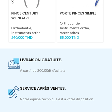
PINCE CENTURY
PORTE PINCES SIMPLE
P
WEINGART
1
Orthodontie
,
Orthodontie
,
Instruments ortho
,
Or
Instruments ortho
Accessoires
In
240.000
TND
85.000
TND
2
LIVRAISON GRATUITE.
À partir de 200.00dt d'achats
SERVICE APRÉS VENTES.
Notre équipe technique est à votre disposition.