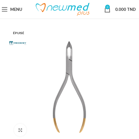
0
MENU
0.000
TND
ÉPUISÉ
Cliquez pour agrandir