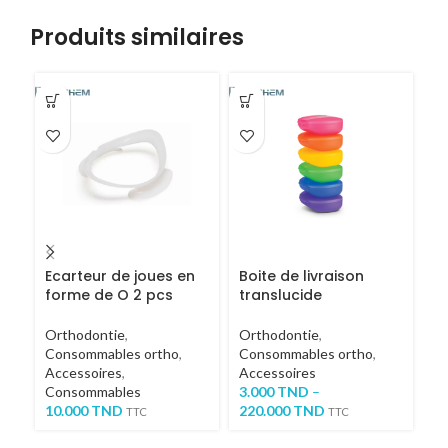
Produits similaires
Ecarteur de joues en
Boite de livraison
Bo
forme de O 2 pcs
translucide
av
Orthodontie
,
Orthodontie
,
Or
Consommables ortho
,
Consommables ortho
,
Co
Accessoires
,
Accessoires
Ac
Consommables
3.000
TND
–
Pr
10.000
TND
220.000
TND
2
TTC
TTC