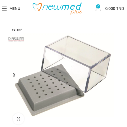
0
MENU
0.000
TND
ÉPUISÉ
Cliquez pour agrandir