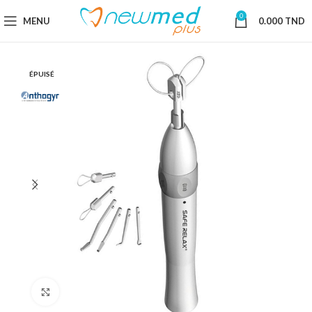
0
MENU
0.000
TND
ÉPUISÉ
Cliquez pour agrandir