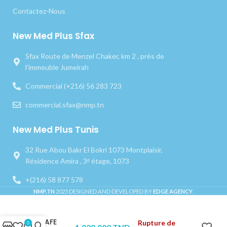
Contactez-Nous
New Med Plus Sfax
Sfax Route de Menzel Chaker, km 2 , près de
l’immeuble Jumeirah
Commercial (+216) 56 283 723
commercial.sfax@nmp.tn
New Med Plus Tunis
32 Rue Abou Bakr El Bokri 1073 Montplaisir,
Résidence Amira , 3ᵉ étage, 1073
+(216) 58 877 578
NMP.TN
2025 DESIGNED AND DEVELOPED BY
EDGE AGENCY
.
SAFE
Rupture de
0