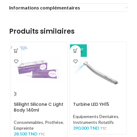
Informations complémentaires
Produits similaires
Sililight Silicone C Light
Turbine LED YH15
I
Body 140ml
Equipements Dentaires
,
In
Consommables
,
Prothèse
,
Instruments Rotatifs
Ul
Empreinte
390.000
TND
Ul
TTC
28.500
TND
1,
TTC