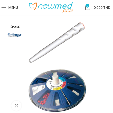
0
MENU
0.000
TND
ÉPUISÉ
Cliquez pour agrandir