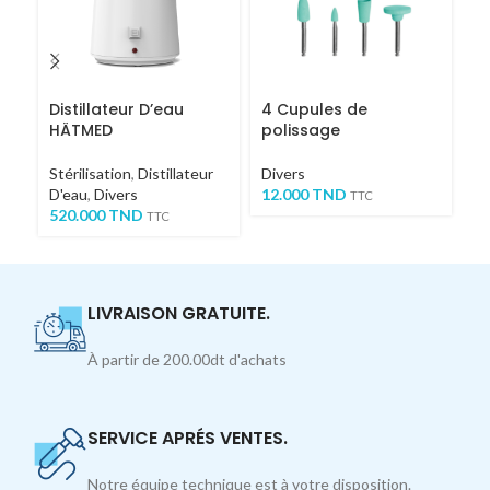
Distillateur D’eau
4 Cupules de
Pi
HÄTMED
polissage
an
Stérilisation
,
Distillateur
Divers
Di
D'eau
,
Divers
12.000
TND
1
TTC
520.000
TND
TTC
LIVRAISON GRATUITE.
À partir de 200.00dt d'achats
SERVICE APRÉS VENTES.
Notre équipe technique est à votre disposition.