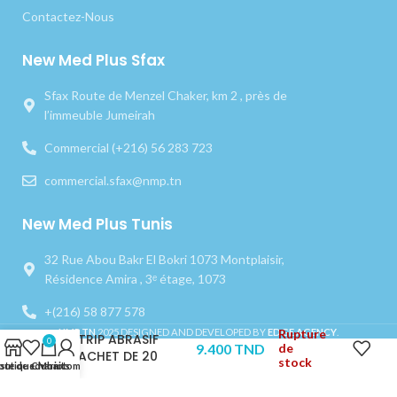
Contactez-Nous
New Med Plus Sfax
Sfax Route de Menzel Chaker, km 2 , près de
l’immeuble Jumeirah
Commercial (+216) 56 283 723
commercial.sfax@nmp.tn
New Med Plus Tunis
32 Rue Abou Bakr El Bokri 1073 Montplaisir,
Résidence Amira , 3ᵉ étage, 1073
+(216) 58 877 578
Rupture
NMP.TN
2025 DESIGNED AND DEVELOPED BY
EDGE AGENCY
.
STRIP ABRASIF
0
9.400
TND
de
SACHET DE 20
stock
outique
iste de souhaits
Chariot
Mon compte