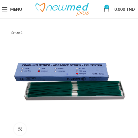
0
MENU
0.000
TND
ÉPUISÉ
Cliquez pour agrandir