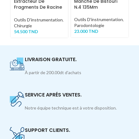
Extracteur De
Manche De Bistouri
M
Fragments De Racine
N.4 135Mm
N
COURT
Outils D'instrumentation
,
Ou
Outils D'instrumentation
,
Parodontologie
Ch
Chirurgie
23.000
TND
2
54.500
TND
LIVRAISON GRATUITE.
À partir de 200.00dt d'achats
SERVICE APRÉS VENTES.
Notre équipe technique est à votre disposition.
SUPPORT CLIENTS.