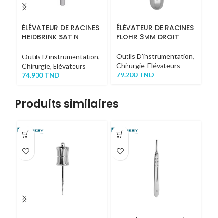
ÉLÉVATEUR DE RACINES
ÉLÉVATEUR DE RACINES
É
HEIDBRINK SATIN
FLOHR 3MM DROIT
B
2,5MM
Outils D'instrumentation
,
Ou
Outils D'instrumentation
,
Chirurgie
,
Elévateurs
Ch
Chirurgie
,
Elévateurs
79.200
TND
7
74.900
TND
Produits similaires