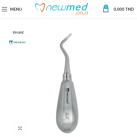
0
MENU
0.000
TND
ÉPUISÉ
Cliquez pour agrandir