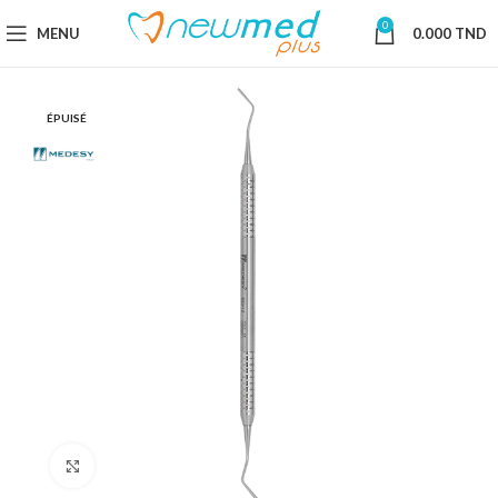
0
MENU
0.000
TND
ÉPUISÉ
Cliquez pour agrandir