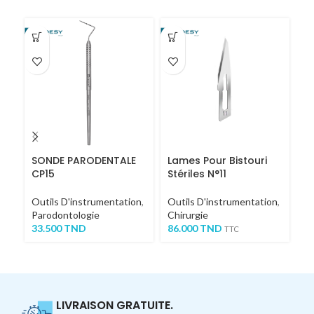
SONDE PARODENTALE
Lames Pour Bistouri
S
CP15
Stériles N°11
Fa
Outils D'instrumentation
,
Outils D'instrumentation
,
Ou
Parodontologie
Chirurgie
Ch
33.500
TND
86.000
TND
S
TTC
7
LIVRAISON GRATUITE.