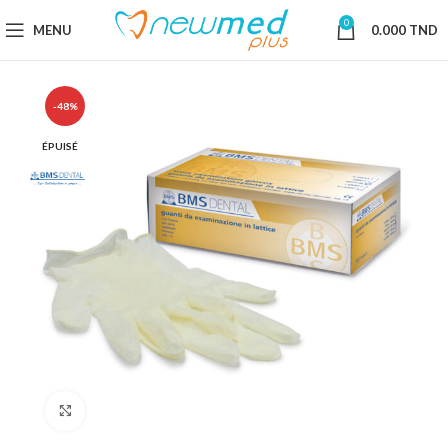
0
MENU
0.000
TND
-48%
ÉPUISÉ
Cliquez pour agrandir