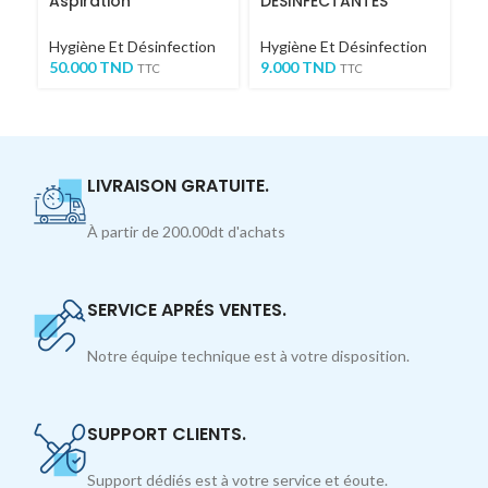
Aspiration
DÉSINFECTANTES
chirurgicale 0.5% Ultra
SEPTANIL 72 Pcs
Hy
/ 1L
4
Hygiène Et Désinfection
Hygiène Et Désinfection
50.000
TND
9.000
TND
TTC
TTC
LIVRAISON GRATUITE.
À partir de 200.00dt d'achats
SERVICE APRÉS VENTES.
Notre équipe technique est à votre disposition.
SUPPORT CLIENTS.
Support dédiés est à votre service et éoute.