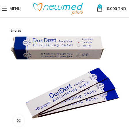
0
MENU
0.000
TND
ÉPUISÉ
Cliquez pour agrandir