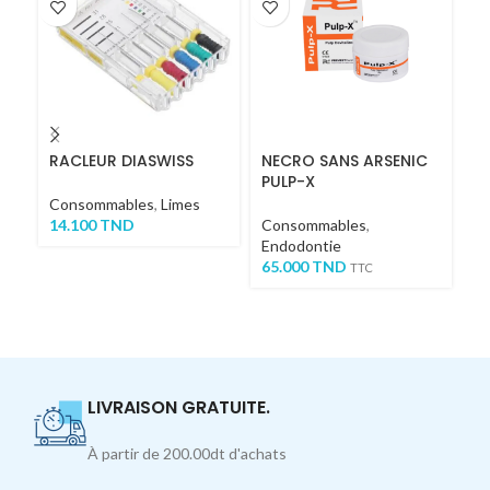
RACLEUR DIASWISS
NECRO SANS ARSENIC
S
PULP-X
Consommables
,
Limes
C
14.100
TND
Consommables
,
Ou
Endodontie
16
65.000
TND
TTC
TT
LIVRAISON GRATUITE.
À partir de 200.00dt d'achats