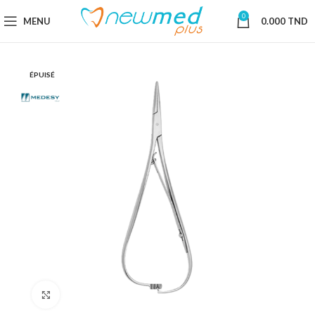
0
MENU
0.000
TND
ÉPUISÉ
Cliquez pour agrandir