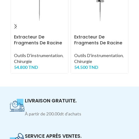
Extracteur De
Extracteur De
C
Fragments De Racine
Fragments De Racine
1
LONG
COURT
Ou
Outils D'instrumentation
,
Outils D'instrumentation
,
Ch
Chirurgie
Chirurgie
1,
54.800
TND
54.500
TND
LIVRAISON GRATUITE.
À partir de 200.00dt d'achats
SERVICE APRÉS VENTES.