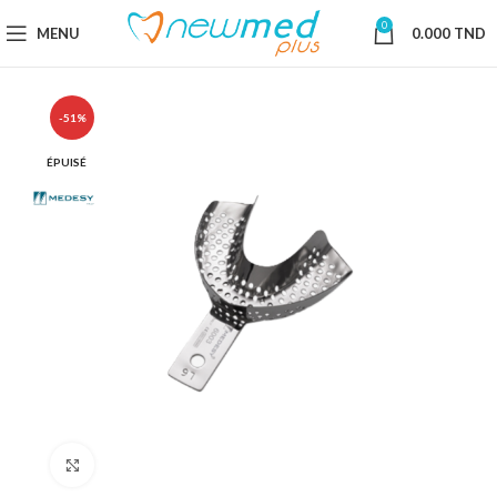
0
MENU
0.000
TND
-51%
ÉPUISÉ
Cliquez pour agrandir