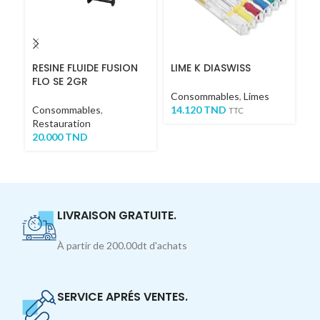
RESINE FLUIDE FUSION
LIME K DIASWISS
B
FLO SE 2GR
Consommables
,
Limes
C
Consommables
,
14.120
TND
1
TTC
Restauration
20.000
TND
LIVRAISON GRATUITE.
À partir de 200.00dt d'achats
SERVICE APRÉS VENTES.