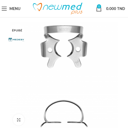
0
MENU
0.000
TND
ÉPUISÉ
Cliquez pour agrandir