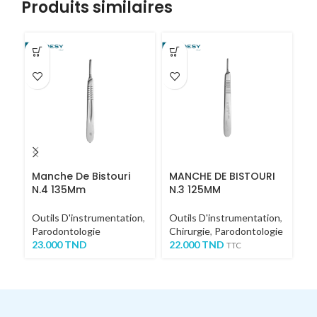
Produits similaires
Manche De Bistouri
MANCHE DE BISTOURI
P
N.4 135Mm
N.3 125MM
Ou
Outils D'instrumentation
,
Outils D'instrumentation
,
Ch
Parodontologie
Chirurgie
,
Parodontologie
4
23.000
TND
22.000
TND
TTC