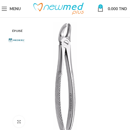
0
MENU
0.000
TND
ÉPUISÉ
Cliquez pour agrandir