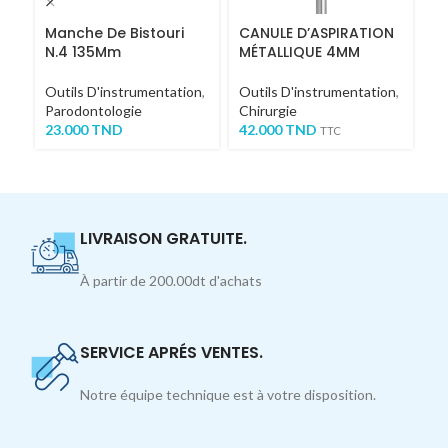
Manche De Bistouri
CANULE D’ASPIRATION
Pi
N.4 135Mm
MÉTALLIQUE 4MM
R
Outils D'instrumentation
,
Outils D'instrumentation
,
Ou
Parodontologie
Chirurgie
Co
23.000
TND
42.000
TND
7
TTC
LIVRAISON GRATUITE.
À partir de 200.00dt d'achats
SERVICE APRÉS VENTES.
Notre équipe technique est à votre disposition.