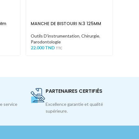
5Mm
MANCHE DE BISTOURI N.3 125MM
PINCE
Outils D'instrumentation
,
Chirurgie
,
Outils 
Parodontologie
Offre 
22.000
TND
246.000
TTC
PARTENAIRES CERTIFIÉS
e service
Excellence garantie et qualité
supérieure.