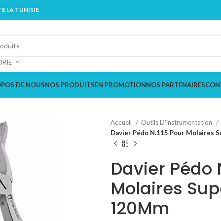
E LA TUNISIE
ORIE
OPOS DE NOUS
NOS PRODUITS
EN PROMOTION
NOS PARTENAIRES
CON
Accueil
Outils D'instrumentation
Davier Pédo N.115 Pour Molaires
Davier Pédo 
Molaires Sup
120Mm