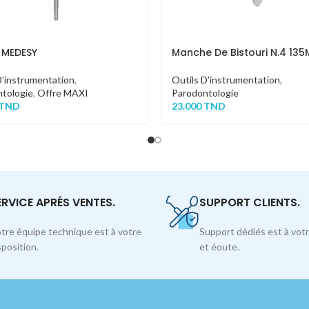
 MEDESY
Manche De Bistouri N.4 13
D'instrumentation
,
Outils D'instrumentation
,
tologie
,
Offre MAXI
Parodontologie
TND
23.000
TND
ERVICE APRÉS VENTES.
SUPPORT CLIENTS.
tre équipe technique est à votre
Support dédiés est à votr
sposition.
et éoute.