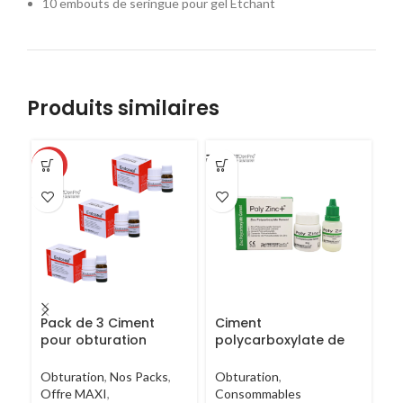
10 embouts de seringue pour gel Etchant
Produits similaires
-46%
-1
Pack de 3 Ciment
Ciment
Di
pour obturation
polycarboxylate de
r
canalaire Endoseal
zinc Poly zinc +
Or
Obturation
,
Nos Packs
,
Obturation
,
Co
Offre MAXI
,
Consommables