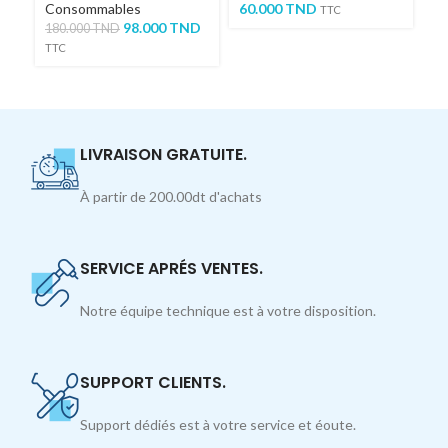
Ob
Consommables
60.000
TND
TTC
C
98.000
TND
180.000
TND
39
TTC
TT
LIVRAISON GRATUITE.
À partir de 200.00dt d'achats
SERVICE APRÉS VENTES.
Notre équipe technique est à votre disposition.
SUPPORT CLIENTS.
Support dédiés est à votre service et éoute.