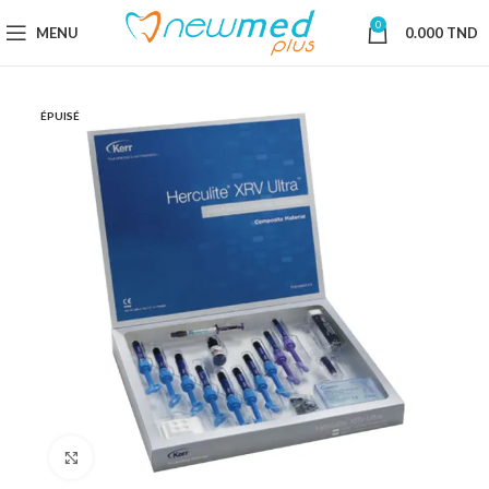
0
MENU
0.000
TND
ÉPUISÉ
Cliquez pour agrandir