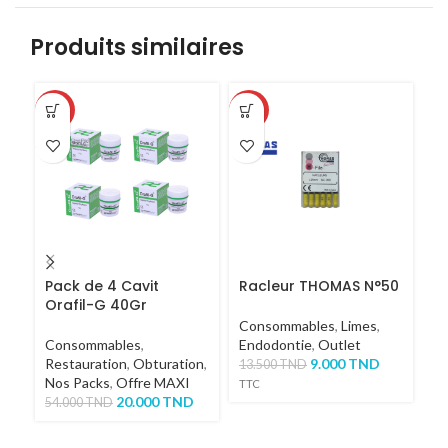
Produits similaires
-63%
-33%
Pack de 4 Cavit
Racleur THOMAS N°50
H
Orafil-G 40Gr
C
P
Consommables
,
Limes
,
C
Consommables
,
Endodontie
,
Outlet
C
Restauration
,
Obturation
,
9.000
TND
En
13.500
TND
Nos Packs
,
Offre MAXI
2
TTC
20.000
TND
54.000
TND