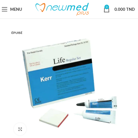
0
MENU
0.000
TND
ÉPUISÉ
Cliquez pour agrandir