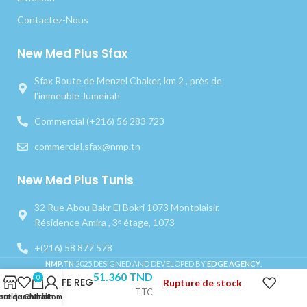
Contactez-Nous
New Med Plus Sfax
Sfax Route de Menzel Chaker, km 2 , près de
l’immeuble Jumeirah
Commercial (+216) 56 283 723
commercial.sfax@nmp.tn
New Med Plus Tunis
32 Rue Abou Bakr El Bokri 1073 Montplaisir,
Résidence Amira , 3ᵉ étage, 1073
+(216) 58 877 578
NMP.TN
2025 DESIGNED AND DEVELOPED BY
EDGE AGENCY
.
51.360
TND
0
LIFE REG
Rupture de stock
TTC
outique
iste de souhaits
Chariot
Mon compte