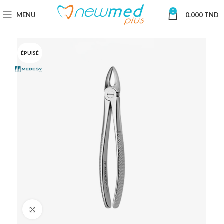
0
MENU
0.000
TND
ÉPUISÉ
Cliquez pour agrandir