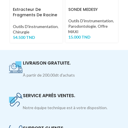
Extracteur De
SONDE MEDESY
M
Fragments De Racine
N
COURT
Outils D'instrumentation
,
Parodontologie
,
Offre
Ou
Outils D'instrumentation
,
MAXI
Pa
Chirurgie
15.000
TND
2
54.500
TND
LIVRAISON GRATUITE.
À partir de 200.00dt d'achats
SERVICE APRÉS VENTES.
Notre équipe technique est à votre disposition.