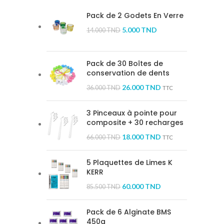
Pack de 2 Godets En Verre
5.000
TND
14.000
TND
Pack de 30 Boîtes de
conservation de dents
26.000
TND
36.000
TND
TTC
3 Pinceaux à pointe pour
composite + 30 recharges
18.000
TND
66.000
TND
TTC
5 Plaquettes de Limes K
KERR
60.000
TND
85.500
TND
Pack de 6 Alginate BMS
450g