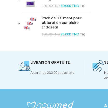
80.000
TND
120.000
TND
TTC
Pack de 3 Ciment pour
obturation canalaire
Endoseal
98.000
TND
180.000
TND
TTC
LIVRAISON GRATUITE.
S
À partir de 200.00dt d'achats
No
di
A