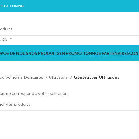
E LA TUNISIE
ORIE
OPOS DE NOUS
NOS PRODUITS
EN PROMOTION
NOS PARTENAIRES
CON
quipements Dentaires
Ultrasons
Générateur Ultrasons
it ne correspond à votre sélection.