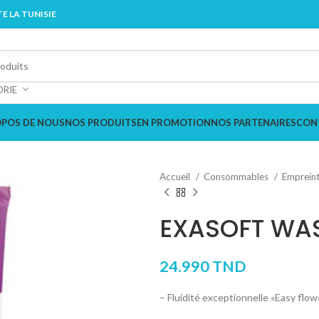
E LA TUNISIE
ORIE
OPOS DE NOUS
NOS PRODUITS
EN PROMOTION
NOS PARTENAIRES
CON
Accueil
Consommables
Emprein
EXASOFT WA
24.990
TND
– Fluidité exceptionnelle «Easy flow