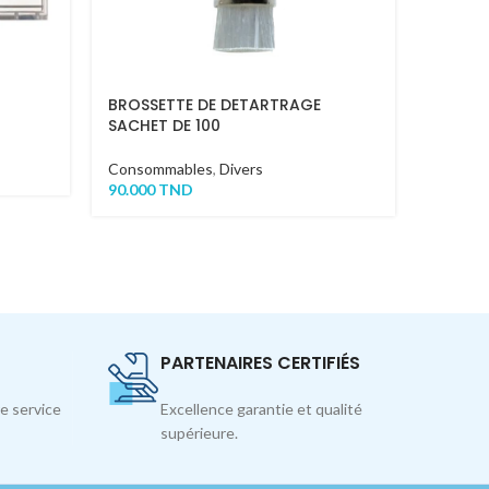
BROSSETTE DE DETARTRAGE
ZINC F
SACHET DE 100
phosph
Consommables
,
Divers
Consom
90.000
TND
26.000
PARTENAIRES CERTIFIÉS
e service
Excellence garantie et qualité
supérieure.