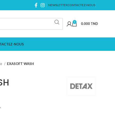
NEWSLETTER
CONTACTEZ-NOUS
0
0.000
TND
TACTEZ-NOUS
te
EXASOFT WASH
SH
»