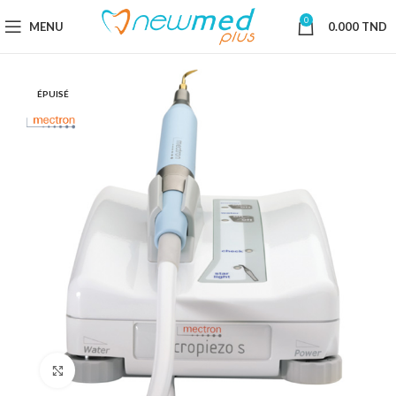
0
MENU
0.000
TND
ÉPUISÉ
Cliquez pour agrandir