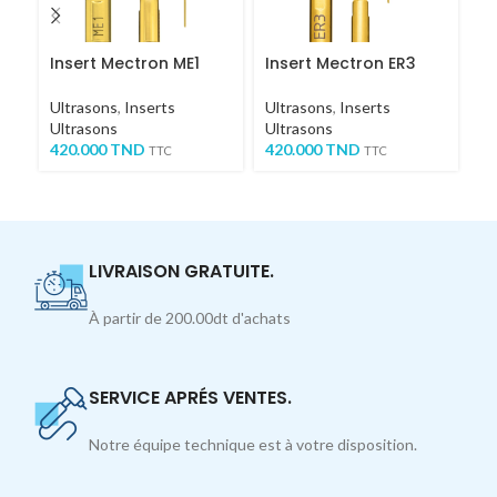
Insert Mectron ME1
Insert Mectron ER3
Ki
Me
K
Ultrasons
,
Inserts
Ultrasons
,
Inserts
Ultrasons
Ultrasons
Ul
420.000
TND
420.000
TND
Ul
TTC
TTC
1,
LIVRAISON GRATUITE.
À partir de 200.00dt d'achats
SERVICE APRÉS VENTES.
Notre équipe technique est à votre disposition.