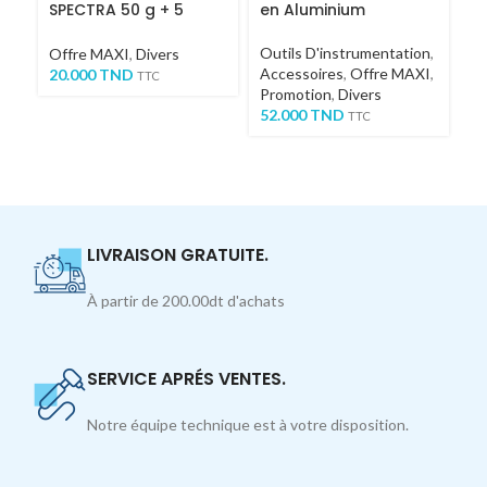
SPECTRA 50 g + 5
en Aluminium
p
brossettes de
détartrage
Outils D'instrumentation
,
Di
Offre MAXI
,
Divers
Accessoires
,
Offre MAXI
,
1
20.000
TND
TTC
Promotion
,
Divers
52.000
TND
TTC
LIVRAISON GRATUITE.
À partir de 200.00dt d'achats
SERVICE APRÉS VENTES.
Notre équipe technique est à votre disposition.