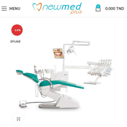
0
MENU
0.000
TND
-14%
ÉPUISÉ
Cliquez pour agrandir