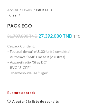
Accueil
Divers
PACK ECO
PACK ECO
27,392.000
TND
31,707.000
TND
TTC
Ce pack Contient:
– Fauteuil dentaire U100 (unité complète)
– Autoclave “AMI” Classe B (23 Litres)
– Appareil radio “Siray DC”
– RVG “SIGER”
– Thermosoudeuse “Siger”
Rupture de stock
Ajouter à la liste de souhaits