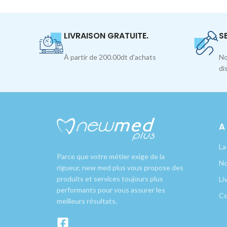
LIVRAISON GRATUITE.
S
À partir de 200.00dt d'achats
No
di
A
La
Parce que votre métier exige de la
No
rigueur, new med plus vous propose des
produits et services toujours plus
Li
performants pour vous assurer les
Co
meilleurs résultats.