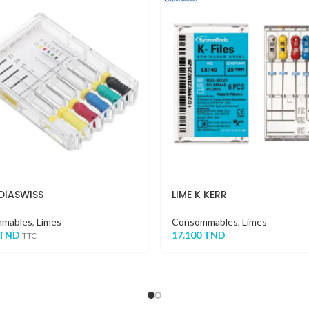
 DIASWISS
LIME K KERR
mables
,
Limes
Consommables
,
Limes
TND
17.100
TND
TTC