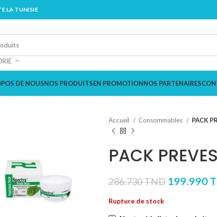
E LA TUNISIE
ORIE
OPOS DE NOUS
NOS PRODUITS
EN PROMOTION
NOS PARTENAIRES
CON
Accueil
Consommables
PACK PR
PACK PREVEST
199.990
286.730
TND
Rupture de stock