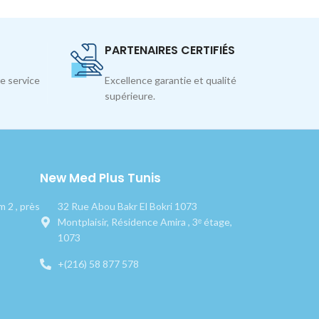
PARTENAIRES CERTIFIÉS
e service
Excellence garantie et qualité
supérieure.
New Med Plus Tunis
 2 , près
32 Rue Abou Bakr El Bokri 1073
Montplaisir, Résidence Amira , 3ᵉ étage,
1073
+(216) 58 877 578