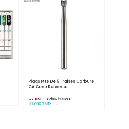
Plaquette De 6 Fraises Carbure
CIMEN
CA Cone Renverse
RESINE
Consommables
,
Fraises
Orthodo
41.000
TND
Consom
TTC
55.000