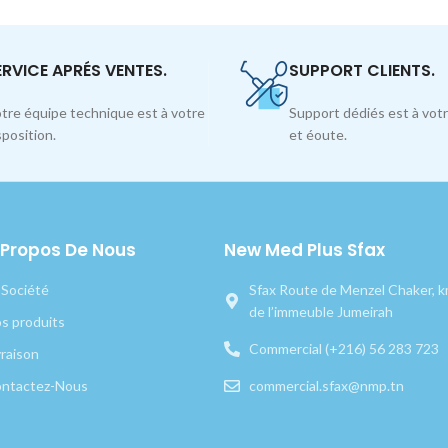
ERVICE APRÉS VENTES.
SUPPORT CLIENTS.
tre équipe technique est à votre
Support dédiés est à votr
sposition.
et éoute.
 Propos De Nous
New Med Plus Sfax
 Société
Sfax Route de Menzel Chaker, km
de l’immeuble Jumeirah
s produits
Commercial (+216) 56 283 723
vraison
ntactez-Nous
commercial.sfax@nmp.tn