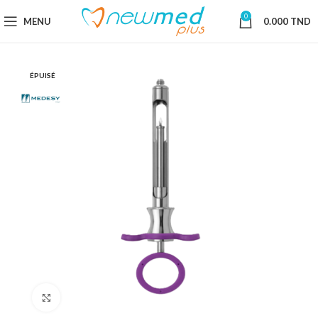
0
MENU
0.000
TND
ÉPUISÉ
Cliquez pour agrandir