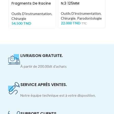
Fragments De Racine
N.3 125MM
C
COURT
Outils D'instrumentation
,
Ou
Outils D'instrumentation
,
Chirurgie
,
Parodontologie
Pa
Chirurgie
22.000
TND
3
54.500
TND
TTC
LIVRAISON GRATUITE.
À partir de 200.00dt d'achats
SERVICE APRÉS VENTES.
Notre équipe technique est à votre disposition.
SUPPORT CLIENTS.