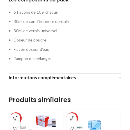
5 flacons de 10 g chacun
30ml de conditionneur dentaire
30ml de vernis universel
Doseur de poudre
Flacon doseur d’eau
Tampon de mélange.
Informations complémentaires
Produits similaires
-46%
-10%
-1