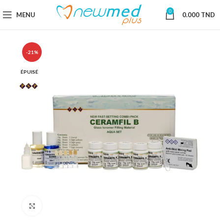
0
MENU
0.000
TND
-21%
ÉPUISÉ
Cliquez pour agrandir