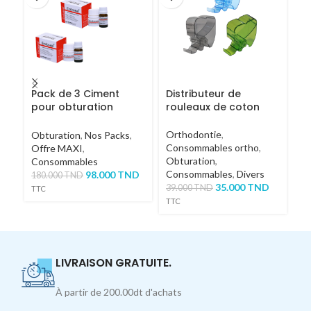
Pack de 3 Ciment
Distributeur de
C
pour obturation
rouleaux de coton
o
canalaire Endoseal
E
Orthodontie
,
Obturation
,
Nos Packs
,
Ob
Consommables ortho
,
Offre MAXI
,
C
Obturation
,
Consommables
60
Consommables
,
Divers
98.000
TND
180.000
TND
TT
35.000
TND
39.000
TND
TTC
TTC
LIVRAISON GRATUITE.
À partir de 200.00dt d'achats