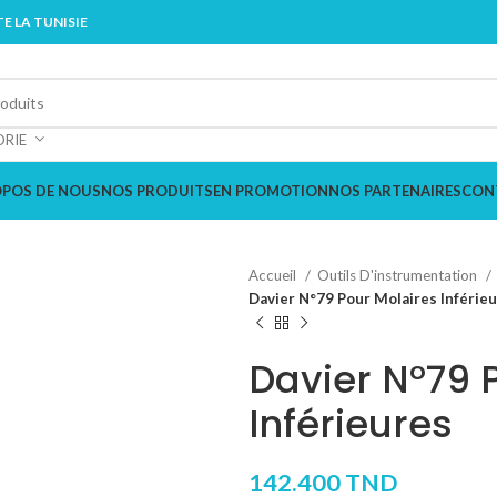
E LA TUNISIE
ORIE
OPOS DE NOUS
NOS PRODUITS
EN PROMOTION
NOS PARTENAIRES
CON
Accueil
Outils D'instrumentation
Davier N°79 Pour Molaires Inférie
Davier N°79 
Inférieures
142.400
TND