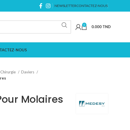
NEWSLETTER
CONTACTEZ-NOUS
0
0.000
TND
TACTEZ-NOUS
Chirurgie
Daviers
ures
Pour Molaires