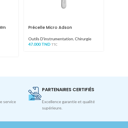
5Mm
Précelle Micro Adson
PINCE
Outils D'instrumentation
,
Chirurgie
Outils 
47.000
TND
Offre 
TTC
246.000
PARTENAIRES CERTIFIÉS
e service
Excellence garantie et qualité
supérieure.