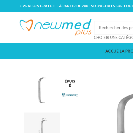
LIVRAISON GRATUITE À PARTIR DE 200TND D'ACHATS SUR TOUT
CHOISIR UNE CATÉG
ACCUEIL
A PR
ÉPUIS
É