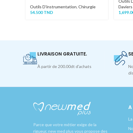
Outils 
Outils D'instrumentation
,
Chirurgie
Daviers
54.500
TND
1,699.
LIVRAISON GRATUITE.
S
À partir de 200.00dt d'achats
No
di
A
La
Parce que votre métier exige de la
No
rigueur, new med plus vous propose des