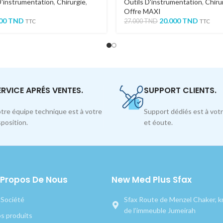
D'instrumentation
,
Chirurgie
,
Outils D'instrumentation
,
Chiru
Offre MAXI
000
TND
20.000
TND
27.000
TND
TTC
TTC
ERVICE APRÉS VENTES.
SUPPORT CLIENTS.
tre équipe technique est à votre
Support dédiés est à votr
sposition.
et éoute.
 Propos De Nous
New Med Plus Sfax
 Société
Sfax Route de Menzel Chaker, km
de l’immeuble Jumeirah
s produits