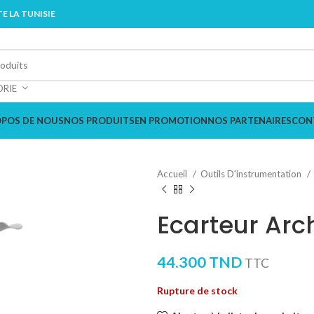
E LA TUNISIE
ORIE
OPOS DE NOUS
NOS PRODUITS
EN PROMOTION
NOS PARTENAIRES
CON
Accueil
Outils D'instrumentation
Ecarteur Arc
44.300
TND
TTC
Rupture de stock