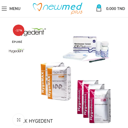
0
MENU
0.000
TND
-17%
ÉPUISÉ
Cliquez pour agrandir