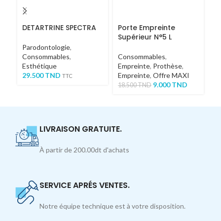
DETARTRINE SPECTRA
Porte Empreinte
Pl
Supérieur N°5 L
C
R
Parodontologie
,
Consommables
,
Consommables
,
C
Esthétique
Empreinte
,
Prothèse
,
4
29.500
TND
Empreinte
,
Offre MAXI
TTC
9.000
TND
18.500
TND
LIVRAISON GRATUITE.
À partir de 200.00dt d'achats
SERVICE APRÉS VENTES.
Notre équipe technique est à votre disposition.