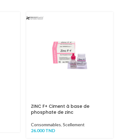
-25%
ZINC F+ Ciment à base de
Sprea
phosphate de zinc
Consom
Consommables
,
Scellement
16.000
T
26.000
TND