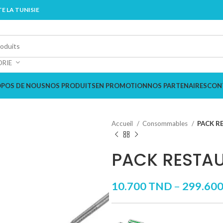
E LA TUNISIE
ORIE
OPOS DE NOUS
NOS PRODUITS
EN PROMOTION
NOS PARTENAIRES
CON
Accueil
Consommables
PACK R
PACK RESTA
10.700
TND
–
299.60