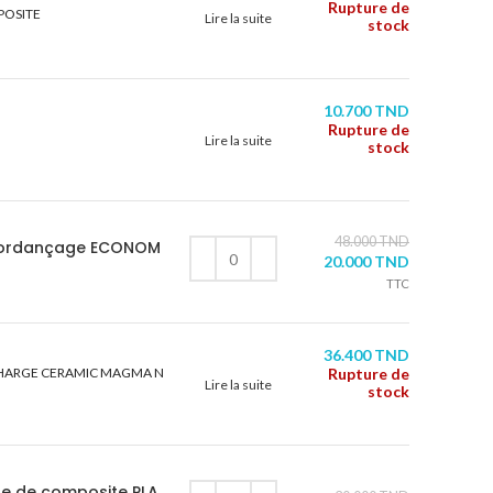
Rupture de
POSITE
Lire la suite
stock
10.700
TND
Rupture de
Lire la suite
stock
48.000
TND
mordançage ECONOM
20.000
TND
TTC
36.400
TND
HARGE CERAMIC MAGMA N
Rupture de
Lire la suite
stock
ge de composite PLA