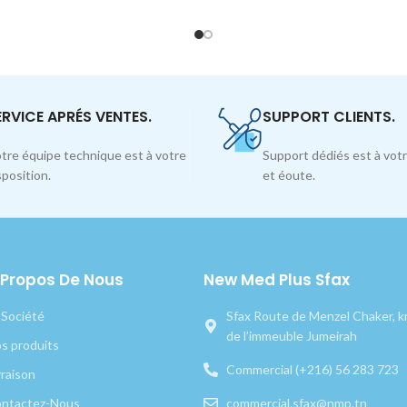
ERVICE APRÉS VENTES.
SUPPORT CLIENTS.
tre équipe technique est à votre
Support dédiés est à votr
sposition.
et éoute.
 Propos De Nous
New Med Plus Sfax
 Société
Sfax Route de Menzel Chaker, km
de l’immeuble Jumeirah
s produits
Commercial (+216) 56 283 723
vraison
ntactez-Nous
commercial.sfax@nmp.tn