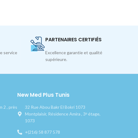
PARTENAIRES CERTIFIÉS
e service
Excellence garantie et qualité
supérieure.
New Med Plus Tunis
 2 , près
32 Rue Abou Bakr El Bokri 1073
Montplaisir, Résidence Amira , 3ᵉ étage,
1073
+(216) 58 877 578