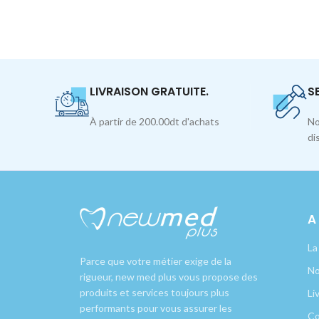
LIVRAISON GRATUITE.
S
À partir de 200.00dt d'achats
No
di
A
La
Parce que votre métier exige de la
No
rigueur, new med plus vous propose des
produits et services toujours plus
Li
performants pour vous assurer les
Co