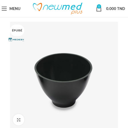
0
MENU
0.000
TND
ÉPUISÉ
Cliquez pour agrandir