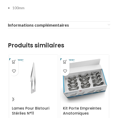
100mm
Informations complémentaires
Produits similaires
-4
Lames Pour Bistouri
Kit Porte Empreintes
P
Stériles N°11
Anatomiques
C