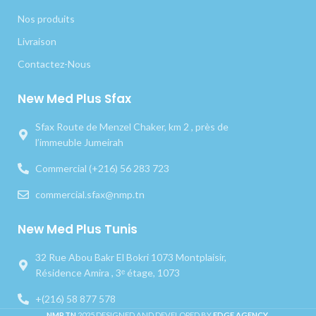
Nos produits
Livraison
Contactez-Nous
New Med Plus Sfax
Sfax Route de Menzel Chaker, km 2 , près de
l’immeuble Jumeirah
Commercial (+216) 56 283 723
commercial.sfax@nmp.tn
New Med Plus Tunis
32 Rue Abou Bakr El Bokri 1073 Montplaisir,
Résidence Amira , 3ᵉ étage, 1073
+(216) 58 877 578
NMP.TN
2025 DESIGNED AND DEVELOPED BY
EDGE AGENCY
.