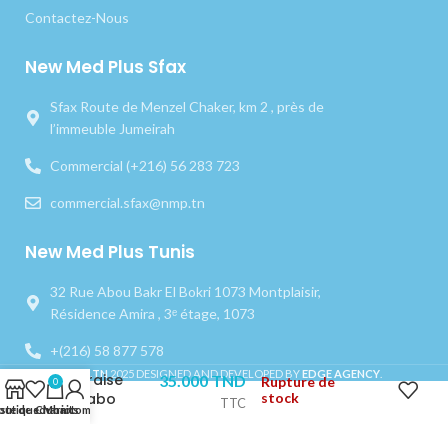
Contactez-Nous
New Med Plus Sfax
Sfax Route de Menzel Chaker, km 2 , près de
l’immeuble Jumeirah
Commercial (+216) 56 283 723
commercial.sfax@nmp.tn
New Med Plus Tunis
32 Rue Abou Bakr El Bokri 1073 Montplaisir,
Résidence Amira , 3ᵉ étage, 1073
+(216) 58 877 578
NMP.TN
2025 DESIGNED AND DEVELOPED BY
EDGE AGENCY
.
Fraise
35.000
TND
Rupture de
0
Labo
stock
TTC
outique
iste de souhaits
Chariot
Mon compte