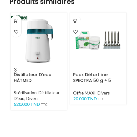
Produits similaires
Distillateur D’eau
Pack Détartrine
4
HÄTMED
SPECTRA 50 g + 5
p
brossettes de
détartrage
Stérilisation
,
Distillateur
Di
Offre MAXI
,
Divers
D'eau
,
Divers
1
20.000
TND
TTC
520.000
TND
TTC