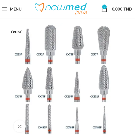
0
MENU
0.000
TND
ÉPUISÉ
Cliquez pour agrandir