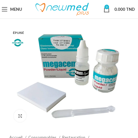
0
MENU
0.000
TND
ÉPUISÉ
Cliquez pour agrandir
Accueil
Consommables
Restauration