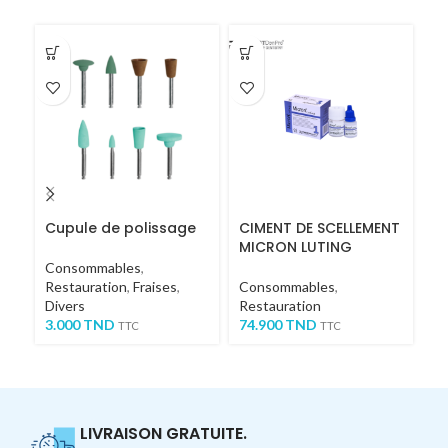
-3
Cupule de polissage
CIMENT DE SCELLEMENT
R
MICRON LUTING
Consommables
,
C
Restauration
,
Fraises
,
Consommables
,
En
Divers
Restauration
13
3.000
TND
74.900
TND
TTC
TTC
TT
LIVRAISON GRATUITE.