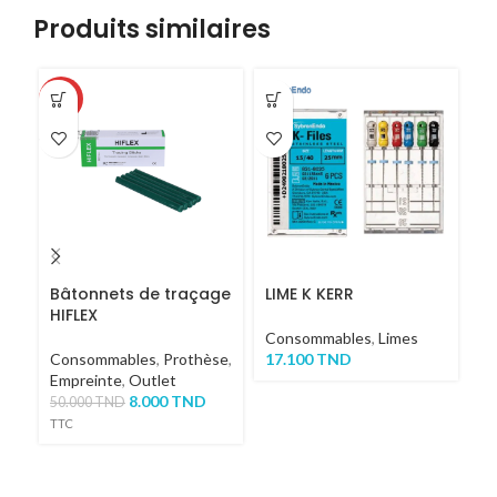
Produits similaires
-84%
Bâtonnets de traçage
LIME K KERR
B
HIFLEX
D
DE
Consommables
,
Limes
Consommables
,
Prothèse
,
17.100
TND
C
Empreinte
,
Outlet
9
8.000
TND
50.000
TND
TTC