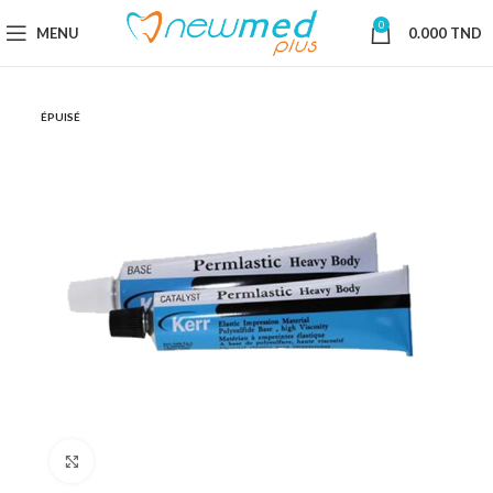
0
MENU
0.000
TND
ÉPUISÉ
Cliquez pour agrandir