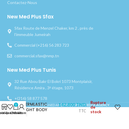
Contactez-Nous
New Med Plus Sfax
Sfax Route de Menzel Chaker, km 2 , près de
l’immeuble Jumeirah
Commercial (+216) 56 283 723
commercial.sfax@nmp.tn
New Med Plus Tunis
32 Rue Abou Bakr El Bokri 1073 Montplaisir,
Résidence Amira , 3ᵉ étage, 1073
+(216) 58 877 578
Rupture
PERMLASTIC
142.800
TND
NMP.TN
2025 DESIGNED AND DEVELOPED BY
EDGE AGENCY
.
0
de
LIGHT BODY
TTC
stock
outique
iste de souhaits
Chariot
Mon compte