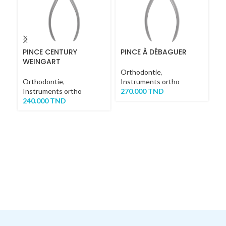
PINCE CENTURY
PINCE À DÉBAGUER
P
WEINGART
1
Orthodontie
,
Orthodontie
,
Instruments ortho
Or
Instruments ortho
270.000
TND
In
240.000
TND
2