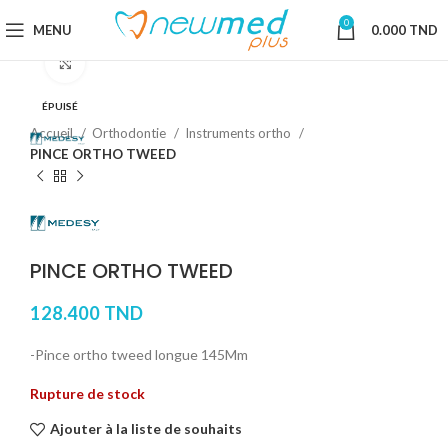
0
MENU
0.000
TND
Cliquez pour agrandir
ÉPUISÉ
Accueil
Orthodontie
Instruments ortho
PINCE ORTHO TWEED
PINCE ORTHO TWEED
128.400
TND
-Pince ortho tweed longue 145Mm
Rupture de stock
Ajouter à la liste de souhaits