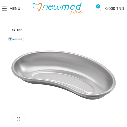
0
MENU
0.000
TND
ÉPUISÉ
Cliquez pour agrandir