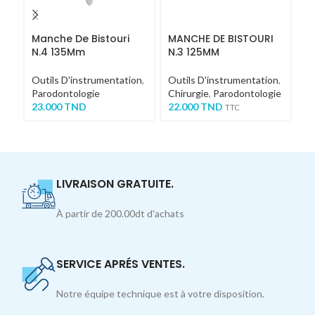
Manche De Bistouri
MANCHE DE BISTOURI
S
N.4 135Mm
N.3 125MM
Fa
Outils D'instrumentation
,
Outils D'instrumentation
,
Ou
Parodontologie
Chirurgie
,
Parodontologie
Ch
23.000
TND
22.000
TND
S
TTC
7
LIVRAISON GRATUITE.
À partir de 200.00dt d'achats
SERVICE APRÉS VENTES.
Notre équipe technique est à votre disposition.