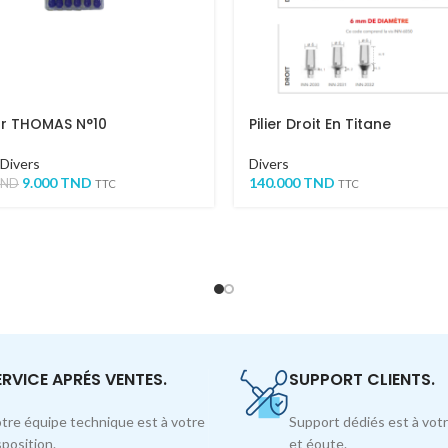
ur THOMAS N°10
Pilier Droit En Titane
Divers
Divers
9.000
TND
140.000
TND
TND
TTC
TTC
ERVICE APRÉS VENTES.
SUPPORT CLIENTS.
tre équipe technique est à votre
Support dédiés est à votr
sposition.
et éoute.