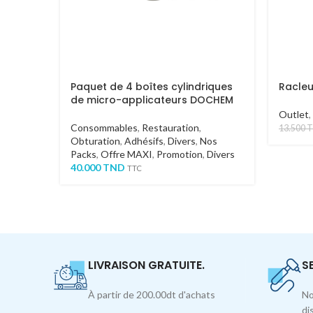
Paquet de 4 boîtes cylindriques
Racle
de micro-applicateurs DOCHEM
Outlet
,
Consommables
,
Restauration
,
13.500
Obturation
,
Adhésifs
,
Divers
,
Nos
Packs
,
Offre MAXI
,
Promotion
,
Divers
40.000
TND
TTC
LIVRAISON GRATUITE.
S
À partir de 200.00dt d'achats
No
di