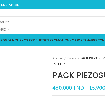
E LA TUNISIE
ORIE
OPOS DE NOUS
NOS PRODUITS
EN PROMOTION
NOS PARTENAIRES
CON
Accueil
Divers
PACK PIEZOSU
PACK PIEZO
460.000
TND
–
15,90