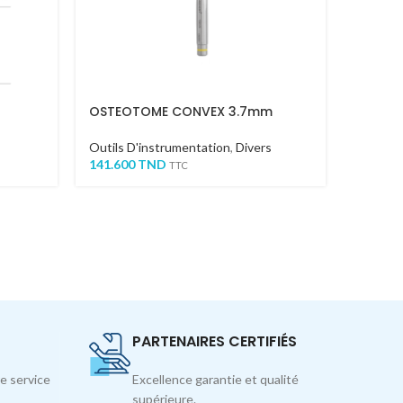
OSTEOTOME CONVEX 3.7mm
BISTOU
Outils D'instrumentation
,
Divers
Divers
141.600
TND
51.400
TTC
PARTENAIRES CERTIFIÉS
e service
Excellence garantie et qualité
supérieure.