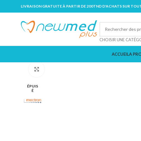
LIVRAISON GRATUITE À PARTIR DE 200TND D'ACHATS SUR TOUT
CHOISIR UNE CATÉG
ACCUEIL
A PR
Cliquez pour agrandir
ÉPUIS
É