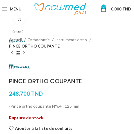
0
MENU
0.000
TND
Cliquez pour agrandir
ÉPUISÉ
Accueil
Orthodontie
Instruments ortho
PINCE ORTHO COUPANTE
PINCE ORTHO COUPANTE
248.700
TND
-Pince ortho coupante N°64 : 125 mm
Rupture de stock
Ajouter à la liste de souhaits