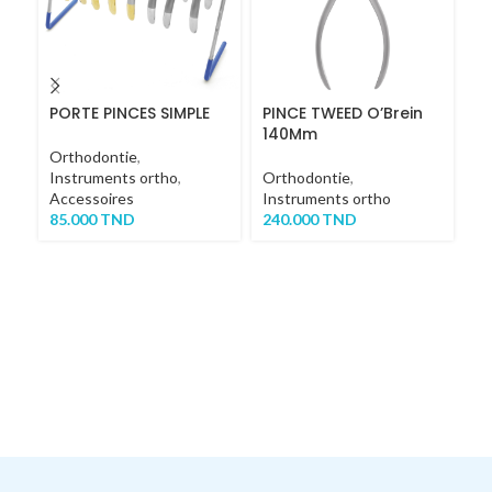
PORTE PINCES SIMPLE
PINCE TWEED O’Brein
P
140Mm
Orthodontie
,
Or
Instruments ortho
,
Orthodontie
,
In
Accessoires
Instruments ortho
2
85.000
TND
240.000
TND